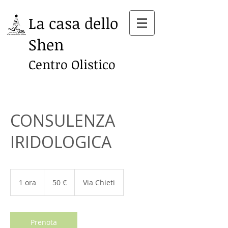
La casa dello
Shen
Centro Olistico
CONSULENZA
IRIDOLOGICA
50
euro
1 ora
1
50 €
Via Chieti
o
r
Prenota